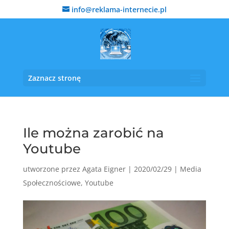
info@reklama-internecie.pl
Zaznacz stronę
Ile można zarobić na
Youtube
utworzone przez
Agata Eigner
|
2020/02/29
|
Media
Społecznościowe
,
Youtube