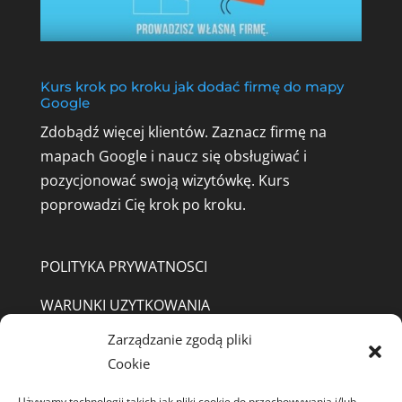
Kurs krok po kroku jak dodać firmę do mapy
Google
Zdobądź więcej klientów. Zaznacz firmę na
mapach Google i naucz się obsługiwać i
pozycjonować swoją wizytówkę.
Kurs
poprowadzi Cię krok po kroku.
POLITYKA PRYWATNOSCI
WARUNKI UZYTKOWANIA
Zarządzanie zgodą pliki
REGULAMIN SKLEP
Cookie
Jeśli masz pytania pisz
A3 Agata Eigner
Używamy technologii takich jak pliki cookie do przechowywania i/lub