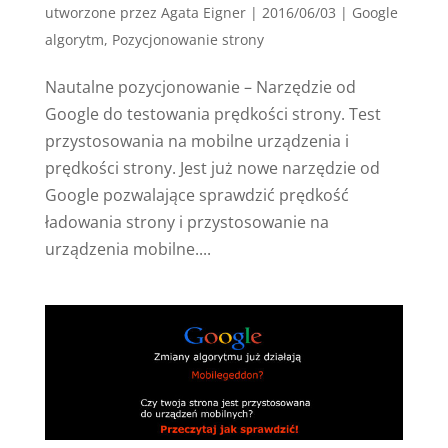
utworzone przez
Agata Eigner
|
2016/06/03
|
Google
algorytm
,
Pozycjonowanie strony
Nautalne pozycjonowanie – Narzędzie od
Google do testowania prędkości strony. Test
przystosowania na mobilne urządzenia i
prędkości strony. Jest już nowe narzędzie od
Google pozwalające sprawdzić prędkość
ładowania strony i przystosowanie na
urządzenia mobilne....