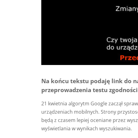
Na końcu tekstu podaję link do 
przeprowadzenia testu zgodności
21 kwietnia algorytm Google zaczął spra
urządzeniach mobilnych. Strony przystos
będą z czasem lepiej oceniane przez wysz
wyświetlania w wynikach wyszukiwania.