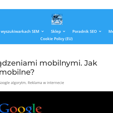
 wyszukiwarkach SEM
Sklep
Poradnik SEO
Me
Cookie Policy (EU)
ządzeniami mobilnymi. Jak
 mobilne?
Google algorytm
,
Reklama w internecie