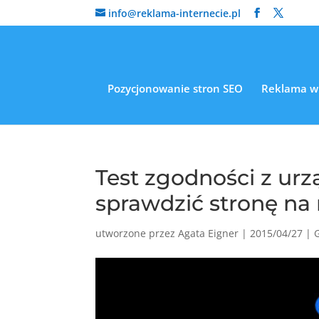
info@reklama-internecie.pl
Pozycjonowanie stron SEO
Reklama w
Test zgodności z ur
sprawdzić stronę na
utworzone przez
Agata Eigner
|
2015/04/27
|