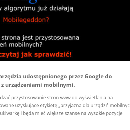
narzędzia udostępnionego przez Google do
 z urządzeniami mobilnymi.
wdzać przystosowanie stron www do wyświetlania na
owane uzyskujące etykietę „przyjazna dla urządzń mobilnyc
ukiwarkę i będą mieć większe szanse na wysokie pozycje