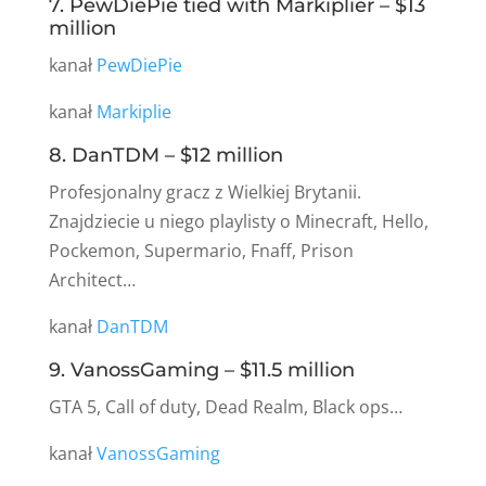
7. PewDiePie tied with Markiplier – $13
million
kanał
PewDiePie
kanał
Markiplie
8. DanTDM – $12 million
Profesjonalny gracz z Wielkiej Brytanii.
Znajdziecie u niego playlisty o Minecraft, Hello,
Pockemon, Supermario, Fnaff, Prison
Architect…
kanał
DanTDM
9. VanossGaming – $11.5 million
GTA 5, Call of duty, Dead Realm, Black ops…
kanał
VanossGaming