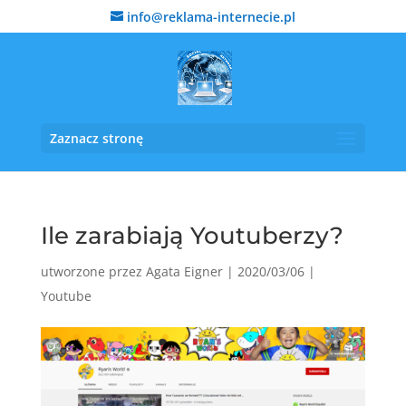
info@reklama-internecie.pl
Zaznacz stronę
Ile zarabiają Youtuberzy?
utworzone przez
Agata Eigner
|
2020/03/06
|
Youtube