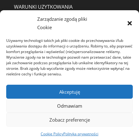
WARUNKI UZYTKOWANIA
Zarządzanie zgodą pliki
REGULAMIN SKLEP
Cookie
Jeśli masz pytania pisz
A3 Agata Eigner
Używamy technologii takich jak pliki cookie do przechowywania i/lub
uzyskiwania dostępu do informacji o urządzeniu. Robimy to, aby poprawić
info@reklama-internecie.pl
ul. Fleminga 56a
komfort przeglądania i wyświetlać (nie)spersonalizowane reklamy.
Wyrażenie zgody na te technologie pozwoli nam przetwarzać dane, takie
03-176 Warszawa
jak zachowanie podczas przeglądania lub unikalne identyfikatory na tej
stronie. Brak zgody lub wycofanie zgody może niekorzystnie wpłynąć na
NIP: 524-149-43-19
niektóre cechy i funkcje serwisu.
Akceptuję
Odmawiam
Zobacz preferencje
Zaprojektowane przez
Elegant Themes
|
Obsługiwane przez
WordPress
Cookie Policy
Polityka prywatności